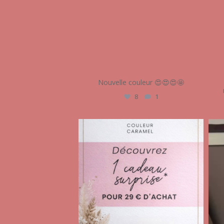
Nouvelle couleur 😍😍😍🤩
8
1
audrey_esthetique17
Mar 7