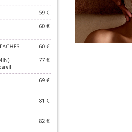
59 €
60 €
 TACHES
60 €
MIN)
77 €
pareil
69 €
81 €
82 €