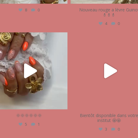
Nouveau rouge a lèvre Guino
8
0
💄💄💄
4
0
audrey_esthetique17
audrey_esthetique17
Juin 18
Mai 21
🌞🌞🌞🌞🌞🌞
Bientôt disponible dans votr
institut 🤩🤩
5
1
3
0