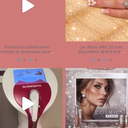
Recherche esthéticienne
Les fleurs effet 3D sont
motivée et dynamique pour
...
disponibles! 😃🌸🌸🌼🌼
...
6
0
8
0
audrey_esthetique17
audrey_esthetique17
Mar 7
Fév 10