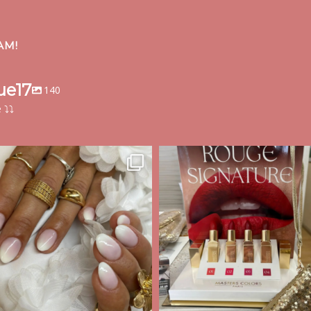
AM!
ue17
140
⤵️⤵️
audrey_esthetique17
audrey_esthetique17
Juil 3
Juil 3