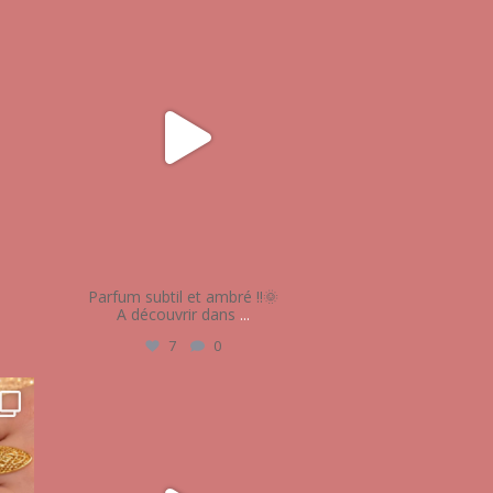
audrey_esthetique17
Mai 13
Parfum subtil et ambré !!🌞
A découvrir dans
...
7
0
audrey_esthetique17
Mar 16