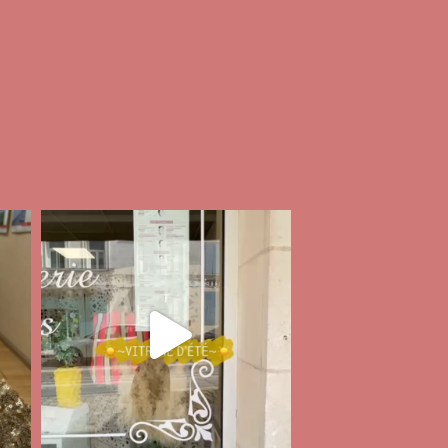
audrey_esthetique17
Juil 3