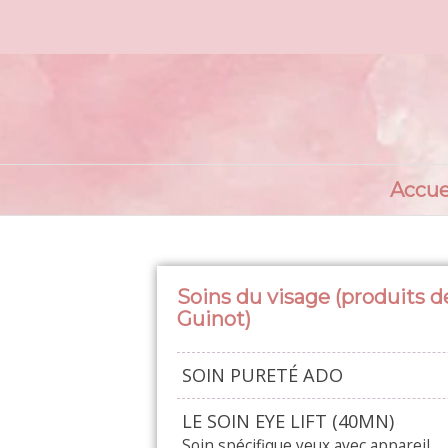
Accue
Soins du visage (produits 
Guinot)
SOIN PURETÉ ADO
LE SOIN EYE LIFT (40MN)
Soin spécifique yeux avec appareil