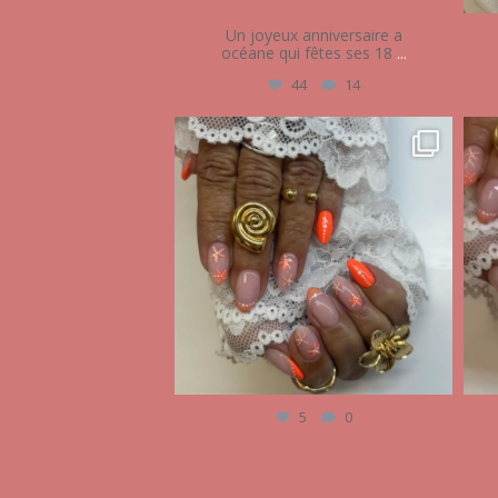
Un joyeux anniversaire a
océane qui fêtes ses 18
...
44
14
audrey_esthetique17
Juin 18
5
0