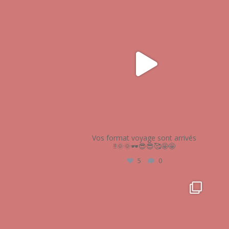
audrey_esthetique17
Mai 21
Vos format voyage sont arrivés
!!🌞🌞🕶😎😎🥰🤩🤩
5
0
audrey_esthetique17
Avr 28