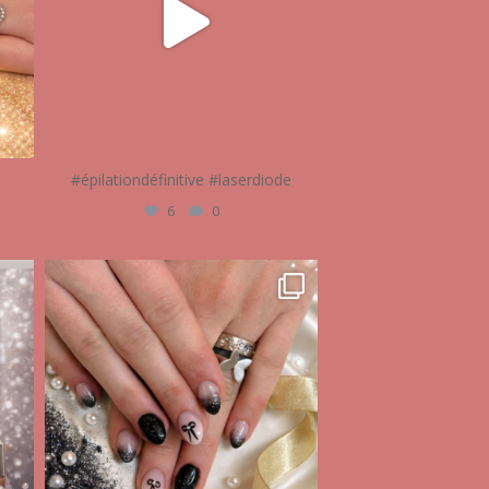
#épilationdéfinitive #laserdiode
6
0
audrey_esthetique17
Fév 10