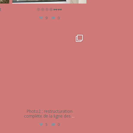
t
🌞🌞🌞🌞🕶🕶
9
0
audrey_esthetique17
Mai 21
e
Photo2 : restructuration
complète de la ligne des
...
5
0