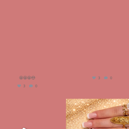
audrey_esthetique17
audrey_esthetique17
Mai 13
Mai 13
🤩🤩🤩😍
3
0
3
0
audrey_esthetique17
audrey_esthetique17
Avr 4
Mar 26