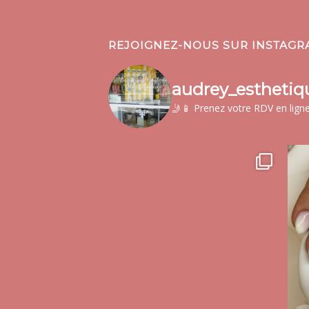
REJOIGNEZ-NOUS SUR INSTAGR
audrey_esthetiq
🤳📱 Prenez votre RDV en ligne 
audrey_esthetique17
Juil 21