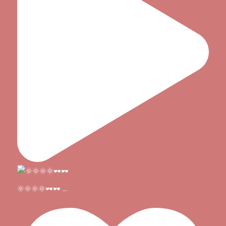
🌞🌞🌞🌞🕶🕶
...