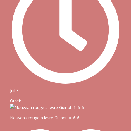
Juil 3
Ouvrir
Nouveau rouge a lèvre Guinot 💄💄💄
...