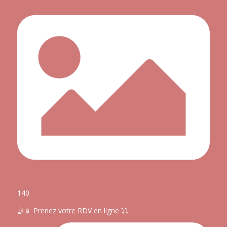
140
🤳📱 Prenez votre RDV en ligne ⤵️⤵️