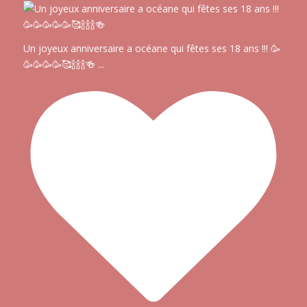
Un joyeux anniversaire a océane qui fêtes ses 18 ans !!! 🥳
🥳🥳🥳🥳🥰🍾🍾🍾🍻
...